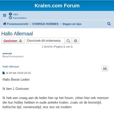
Kralen.com Forum
V&A
Aanmelden
Z
Forumoverzicht
OVERIGE HOBBIES
Vragen en tips
o
Hallo Allemaal
e
Zoek
Uitgebreid zoeken
Gesloten
k
1 bericht •Pagina
1
van
1
aureum
Bead Anonymous
Hallo Allemaal
B
di 26 feb 2019 20:31
e
r
Hallo Beste Leden
i
c
h
Ik ben L.Gorissen
t
Ik heb een vraag aan de leden hier op het forum, zitten hier ook mensen
die hun hobby hebben in oude antieke kralen, zoals uit de bronstijd,
keltische tijd, romeinsetijd, enz enz tot modern