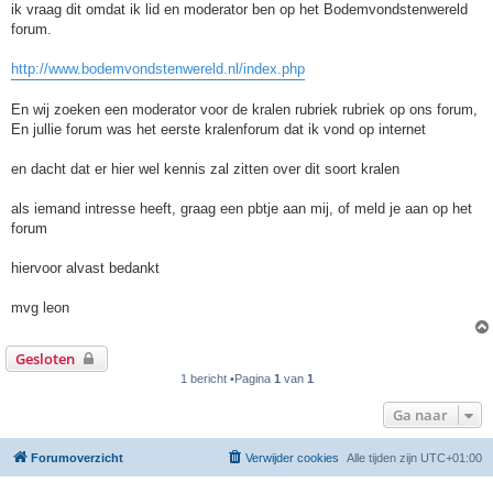
ik vraag dit omdat ik lid en moderator ben op het Bodemvondstenwereld
forum.
http://www.bodemvondstenwereld.nl/index.php
En wij zoeken een moderator voor de kralen rubriek rubriek op ons forum,
En jullie forum was het eerste kralenforum dat ik vond op internet
en dacht dat er hier wel kennis zal zitten over dit soort kralen
als iemand intresse heeft, graag een pbtje aan mij, of meld je aan op het
forum
hiervoor alvast bedankt
mvg leon
Gesloten
1 bericht •Pagina
1
van
1
Ga naar
Forumoverzicht
Verwijder cookies
Alle tijden zijn
UTC+01:00