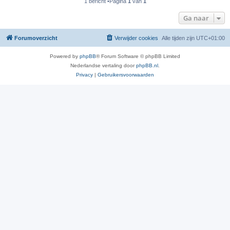
1 bericht •Pagina
1
van
1
Ga naar
Forumoverzicht
Verwijder cookies
Alle tijden zijn
UTC+01:00
Powered by
phpBB
® Forum Software © phpBB Limited
Nederlandse vertaling door
phpBB.nl
.
Privacy
|
Gebruikersvoorwaarden