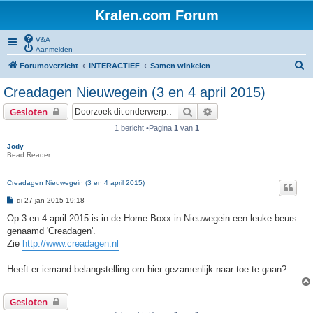
Kralen.com Forum
V&A
Aanmelden
Z
Forumoverzicht
INTERACTIEF
Samen winkelen
o
Creadagen Nieuwegein (3 en 4 april 2015)
e
Zoek
Uitgebreid zoeken
Gesloten
k
1 bericht •Pagina
1
van
1
Jody
Bead Reader
Creadagen Nieuwegein (3 en 4 april 2015)
B
di 27 jan 2015 19:18
e
r
Op 3 en 4 april 2015 is in de Home Boxx in Nieuwegein een leuke beurs
i
genaamd 'Creadagen'.
c
h
Zie
http://www.creadagen.nl
t
Heeft er iemand belangstelling om hier gezamenlijk naar toe te gaan?
Gesloten