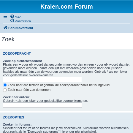
Kralen.com Forum
V&A
Aanmelden
Forumoverzicht
Zoek
ZOEKOPDRACHT
Zoek op sleutelwoorden:
Plaats een
+
voor elk woord dat gevonden moet worden en een
-
voor elk woord dat niet
gevonden moet worden. Plaats een lijst met woorden gescheiden door een
|
tussen
haakjes als maar één van de woorden gevonden moet worden. Gebruik * als een joker
voor gedeeltelijke overeenkomsten.
Zoek naar alle termen of gebruik de zoekopdracht zoals het is ingevuld
Zoek naar één van de termen
Zoek naar auteur:
Gebruik * als een joker voor gedeeltelijke overeenkomsten.
ZOEKOPTIES
Zoeken in forums:
Selecteer het forum of de forums die je wil doorzoeken. Subforums worden automatisch
doorzocht als je “Doorzoek subforums“ hieronder niet uitschakelt.