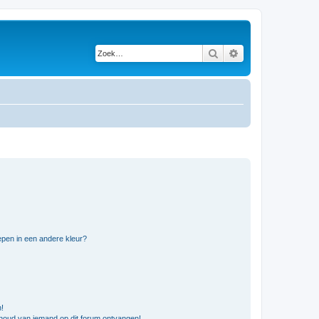
Zoek
Uitgebreid zoeken
pen in een andere kleur?
n!
nhoud van iemand op dit forum ontvangen!