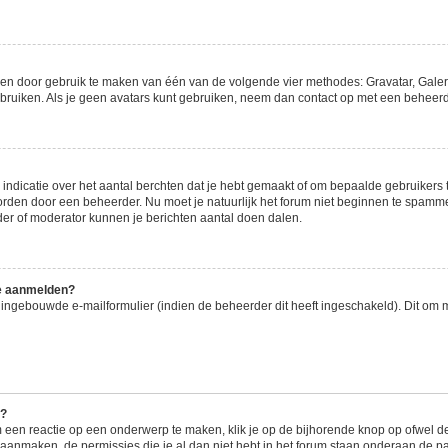
gen door gebruik te maken van één van de volgende vier methodes: Gravatar, Galeri
ruiken. Als je geen avatars kunt gebruiken, neem dan contact op met een beheerde
dicatie over het aantal berchten dat je hebt gemaakt of om bepaalde gebruikers te
worden door een beheerder. Nu moet je natuurlijk het forum niet beginnen te spam
rder of moderator kunnen je berichten aantal doen dalen.
me aanmelden?
ingebouwde e-mailformulier (indien de beheerder dit heeft ingeschakeld). Dit om 
e?
 een reactie op een onderwerp te maken, klik je op de bijhorende knop op ofwel 
 aanmaken, de permissies die je al dan niet hebt in het forum staan onderaan de p