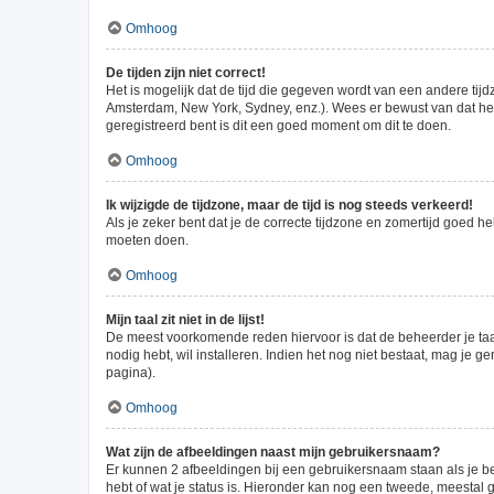
Omhoog
De tijden zijn niet correct!
Het is mogelijk dat de tijd die gegeven wordt van een andere tijd
Amsterdam, New York, Sydney, enz.). Wees er bewust van dat het 
geregistreerd bent is dit een goed moment om dit te doen.
Omhoog
Ik wijzigde de tijdzone, maar de tijd is nog steeds verkeerd!
Als je zeker bent dat je de correcte tijdzone en zomertijd goed h
moeten doen.
Omhoog
Mijn taal zit niet in de lijst!
De meest voorkomende reden hiervoor is dat de beheerder je taal ni
nodig hebt, wil installeren. Indien het nog niet bestaat, mag je
pagina).
Omhoog
Wat zijn de afbeeldingen naast mijn gebruikersnaam?
Er kunnen 2 afbeeldingen bij een gebruikersnaam staan als je beri
hebt of wat je status is. Hieronder kan nog een tweede, meestal g