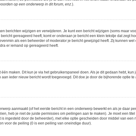
woorden op een onderwerp in dit forum, enz.
).
gen berichten wijzigen en verwijderen. Je kunt een bericht wijzigen (soms maar voor 
bericht gereageerd heeft, komt er onderaan je bericht een klein tekstje dat zegt ho
, evenmin als een beheerder of moderator je bericht gewijzigd heeft. Zij kunnen w
odra er iemand op gereageerd heeft.
t één maken. Dit kun je via het gebruikerspaneel doen. Als je dit gedaan hebt, kun 
ch aan ieder nieuw bericht wordt toegevoegd. Dit doe je door de bijhorende optie te 
rwerp aanmaakt (of het eerste bericht in een onderwerp bewerkt en als je daar per
zien, heb je niet de juiste permissies om peilingen aan te maken). Je moet een titel
iet is ingesteld door de beheerder), met elke optie gescheiden door middel van een 
en voor de peiling (0 is een peiling van oneindige duur).