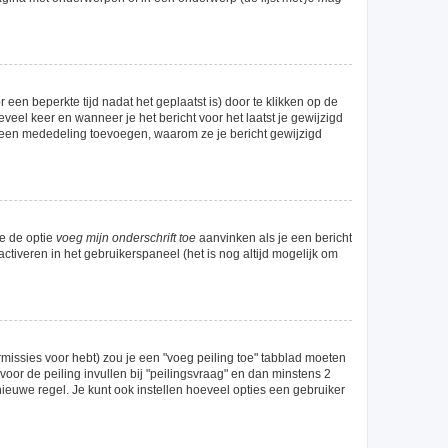
een beperkte tijd nadat het geplaatst is) door te klikken op de
eveel keer en wanneer je het bericht voor het laatst je gewijzigd
el een mededeling toevoegen, waarom ze je bericht gewijzigd
je de optie
voeg mijn onderschrift toe
aanvinken als je een bericht
activeren in het gebruikerspaneel (het is nog altijd mogelijk om
missies voor hebt) zou je een "voeg peiling toe" tabblad moeten
 voor de peiling invullen bij "peilingsvraag" en dan minstens 2
nieuwe regel. Je kunt ook instellen hoeveel opties een gebruiker