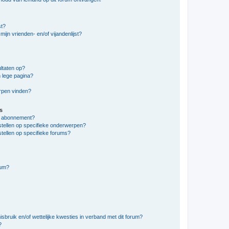
st?
ijn vrienden- en/of vijandenlijst?
ltaten op?
 lege pagina?
erpen vinden?
s
en abonnement?
stellen op specifieke onderwerpen?
tellen op specifieke forums?
rum?
bruik en/of wettelijke kwesties in verband met dit forum?
?