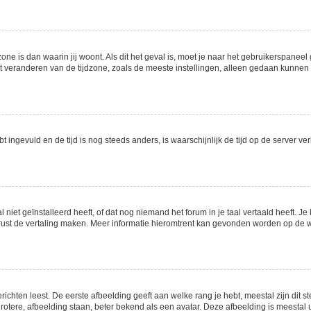
zone is dan waarin jij woont. Als dit het geval is, moet je naar het gebruikerspane
veranderen van de tijdzone, zoals de meeste instellingen, alleen gedaan kunnen w
ebt ingevuld en de tijd is nog steeds anders, is waarschijnlijk de tijd op de server
et geïnstalleerd heeft, of dat nog niemand het forum in je taal vertaald heeft. Je k
 gerust de vertaling maken. Meer informatie hieromtrent kan gevonden worden op de
chten leest. De eerste afbeelding geeft aan welke rang je hebt, meestal zijn dit st
rotere, afbeelding staan, beter bekend als een avatar. Deze afbeelding is meestal u