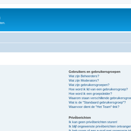
m
ten.
Gebruikers en gebruikersgroepen
Wat zijn Beheerders?
Wat zijn Moderators?
Wat zijn gebruikersgroepen?
Hoe word ik lid van een gebruikersgroep?
Hoe word ik een groepsleider?
Waarom staan verschillende gebruikersgroe
Wat is de "Standaard gebruikersgroep"?
Waarvoor dient de "Het Team"-link?
Privéberichten
Ik kan geen privéberichten sturen!
Ik blijf ongewenste privéberichten ontvange
Ik heb spam of een e-mail met ongepaste i