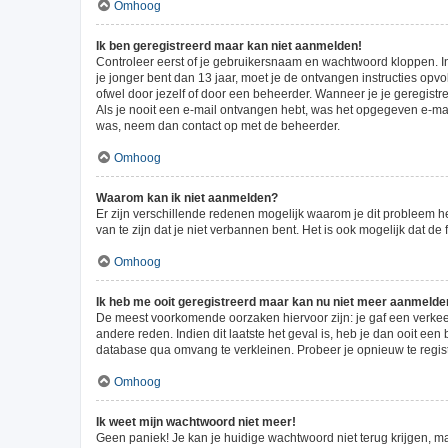
Omhoog
Ik ben geregistreerd maar kan niet aanmelden!
Controleer eerst of je gebruikersnaam en wachtwoord kloppen. Ind
je jonger bent dan 13 jaar, moet je de ontvangen instructies opv
ofwel door jezelf of door een beheerder. Wanneer je je geregistr
Als je nooit een e-mail ontvangen hebt, was het opgegeven e-mail
was, neem dan contact op met de beheerder.
Omhoog
Waarom kan ik niet aanmelden?
Er zijn verschillende redenen mogelijk waarom je dit probleem h
van te zijn dat je niet verbannen bent. Het is ook mogelijk dat d
Omhoog
Ik heb me ooit geregistreerd maar kan nu niet meer aanmelde
De meest voorkomende oorzaken hiervoor zijn: je gaf een verkee
andere reden. Indien dit laatste het geval is, heb je dan ooit ee
database qua omvang te verkleinen. Probeer je opnieuw te regist
Omhoog
Ik weet mijn wachtwoord niet meer!
Geen paniek! Je kan je huidige wachtwoord niet terug krijgen, m