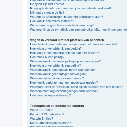
De tijden zijn niet correct!
Ik wijzigde de tijdzone, maar de tijd is nog steeds verkeerd!
Mijn taal zit niet in de lijst!
Wat zijn de afbeeldingen naast mijn gebruikersnaam?
Hoe kan ik een avatar instellen?
Wat is mijn rang en hoe verander ik mijn rang?
Wanneer ik op de e-maillink van een gebruiker klik, moet ik me aanme
Vragen in verband met het plaatsen van berichten
Hoe plaats ik een onderwerp in een forum of maak een reactie?
Hoe wijzig of verwijder ik een bericht?
Hoe voeg ik een onderschrift toe aan mijn bericht?
Hoe maak ik een peiling?
Waarom kan ik niet meer peilingsopties toevoegen?
Hoe wijzig of verwijder ik een peiling?
Waarom kan ik een bepaald forum niet openen?
Waarom kan ik geen bijlagen toevoegen?
Waarom ontving ik een waarschuwing?
Hoe kan ik berichten aan een moderator melden?
Waarvoor dient de "Opslaan"-knop bij het plaatsen van een bericht?
Waarom moet mijn bericht goedgekeurd worden?
Hoe bump ik mijn onderwerp?
Tekstopmaak en onderwerp soorten
Wat is BBCode?
Kan ik HTML gebruiken?
Wat zijn Smilies?
Kan ik afbeeldingen plaatsen?
Wat zijn globale mededelingen?