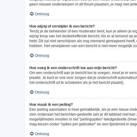
geen nieuwe onderwerpen in dit forum plaatsen, je mag niet ant
Omhoog
Hoe wijzig of verwijder ik een bericht?
Tenzij je de beheerder of een moderator bent, kun je alleen je ei
wijzig
knop van het desbetreffende bericht. Als er al iemand op je 
hebt. Dit zal niet verschijnen als nog niemand gereageerd heeft
hebben. Het verwijderen van een bericht is niet meer mogelijk z
Omhoog
Hoe voeg ik een onderschrift toe aan mijn bericht?
Om een onderschrift aan je bericht toe te voegen, moet je er eers
plaatst. Je kunt er ook voor zorgen dat je onderschrift automatis
het onderschrift uit te schakelen als je het bericht plaatst).
Omhoog
Hoe maak ik een peiling?
Een peiling aanmaken is heel gemakkelijk, als je een nieuw onde
zien onderaan het berichten-gedeelte (als je dit tabblad niet kan 
mogelijkheden invullen in het "peilingopties"-tekstgedeelte (lim
mag kiezen onder "opties per gebruiker" en een tijdslimiet in dag
Omhoog