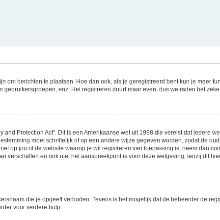
zijn om berichten te plaatsen. Hoe dan ook, als je geregistreerd bent kun je meer f
an gebruikersgroepen, enz. Het registreren duurt maar even, dus we raden het zeke
y and Protection Act". Dit is een Amerikaanse wet uit 1998 die vereist dat iedere 
oestemming moet schriftelijk of op een andere wijze gegeven worden, zodat de oud
n niet op jou of de website waarop je wil registreren van toepassing is, neem dan c
n verschaffen en ook niet het aanspreekpunt is voor deze wetgeving, tenzij dit hi
ersnaam die je opgeeft verboden. Tevens is het mogelijk dat de beheerder de regis
der voor verdere hulp.