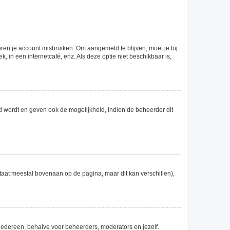
ren je account misbruiken. Om aangemeld te blijven, moet je bij
 in een internetcafé, enz. Als deze optie niet beschikbaar is,
d wordt en geven ook de mogelijkheid, indien de beheerder dit
staat meestal bovenaan op de pagina, maar dit kan verschillen),
or iedereen, behalve voor beheerders, moderators en jezelf.