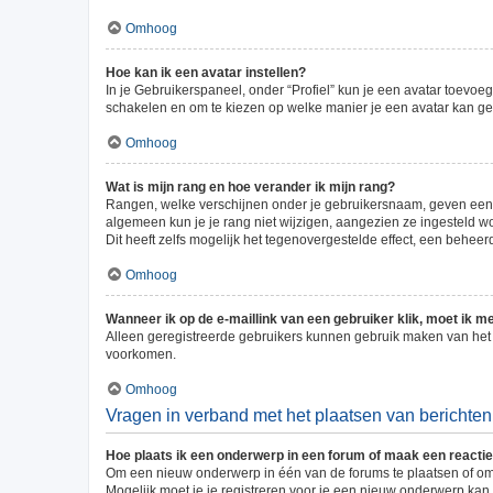
Omhoog
Hoe kan ik een avatar instellen?
In je Gebruikerspaneel, onder “Profiel” kun je een avatar toevoe
schakelen en om te kiezen op welke manier je een avatar kan geb
Omhoog
Wat is mijn rang en hoe verander ik mijn rang?
Rangen, welke verschijnen onder je gebruikersnaam, geven een in
algemeen kun je je rang niet wijzigen, aangezien ze ingesteld 
Dit heeft zelfs mogelijk het tegenovergestelde effect, een behee
Omhoog
Wanneer ik op de e-maillink van een gebruiker klik, moet ik 
Alleen geregistreerde gebruikers kunnen gebruik maken van het 
voorkomen.
Omhoog
Vragen in verband met het plaatsen van berichten
Hoe plaats ik een onderwerp in een forum of maak een reacti
Om een nieuw onderwerp in één van de forums te plaatsen of om
Mogelijk moet je je registreren voor je een nieuw onderwerp kan