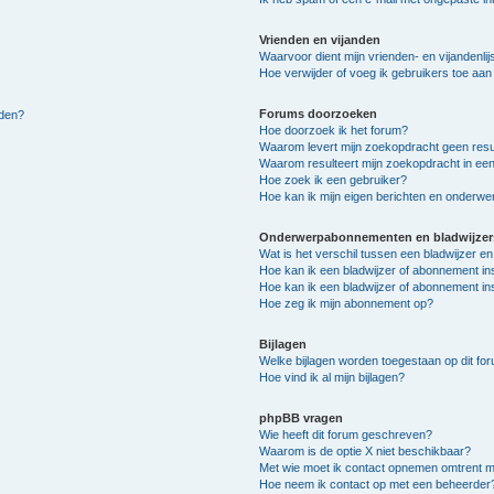
Vrienden en vijanden
Waarvoor dient mijn vrienden- en vijandenlij
Hoe verwijder of voeg ik gebruikers toe aan m
Forums doorzoeken
lden?
Hoe doorzoek ik het forum?
Waarom levert mijn zoekopdracht geen resu
Waarom resulteert mijn zoekopdracht in een
Hoe zoek ik een gebruiker?
Hoe kan ik mijn eigen berichten en onderw
Onderwerpabonnementen en bladwijzer
Wat is het verschil tussen een bladwijzer 
Hoe kan ik een bladwijzer of abonnement in
Hoe kan ik een bladwijzer of abonnement ins
Hoe zeg ik mijn abonnement op?
Bijlagen
Welke bijlagen worden toegestaan op dit fo
Hoe vind ik al mijn bijlagen?
phpBB vragen
Wie heeft dit forum geschreven?
Waarom is de optie X niet beschikbaar?
Met wie moet ik contact opnemen omtrent mis
Hoe neem ik contact op met een beheerder