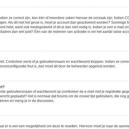
ien ze correct zijn, kan één of meerdere zaken hiervan de oorzaak zijn. Indien COP
olgen. Als dit niet het geval is, moet je account dan geactiveerd worden? Sommige
eerd hebt, werd ook medegedeeld of dit al dan niet nodig is. Indien je een e-mail o
adres dan wel juist? Één van de redenen van activatie is om het aantal valse accou
ebt. Controleer eerst of je gebruikersnaam en wachtwoord kloppen. Indien ze corre
e forumconfiguratie fout is, dan moet dit door de beheerder opgelost worden.
n!?
rde gebruikersnaam of wachtwoord op (controleer de e-mail met je registratie geg
n bericht geplaatst? Het is normaal dat forums om de zoveel tijd gebruikers, die no
reren en meng je in de discussies.
aar er is wel een mogelijkheid om deze te resetten. Hiervoor moet je naar de aan