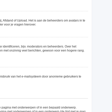
j, Afstand of Upload. Het is aan de beheerders om avatars in te
r voor je vragen hierover.
 identificeren, bijv. moderators en beheerders. Over het
men met onzinnig veel berichten, gewoon voor een hogere rang.
misbruik van het e-mailsysteem door anonieme gebruikers te
de pagina met onderwerpen of in een bepaald onderwerp.
agina met onderwerpen of in een onderwerp (de lijst met
je mag