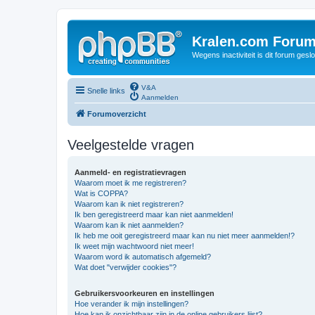
Kralen.com Foru
Wegens inactiviteit is dit forum geslo
V&A
Snelle links
Aanmelden
Forumoverzicht
Veelgestelde vragen
Aanmeld- en registratievragen
Waarom moet ik me registreren?
Wat is COPPA?
Waarom kan ik niet registreren?
Ik ben geregistreerd maar kan niet aanmelden!
Waarom kan ik niet aanmelden?
Ik heb me ooit geregistreerd maar kan nu niet meer aanmelden!?
Ik weet mijn wachtwoord niet meer!
Waarom word ik automatisch afgemeld?
Wat doet "verwijder cookies"?
Gebruikersvoorkeuren en instellingen
Hoe verander ik mijn instellingen?
Hoe kan ik onzichtbaar zijn in de online gebruikers lijst?