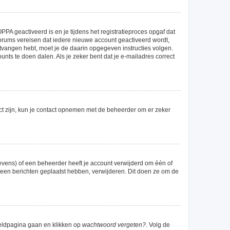
PA geactiveerd is en je tijdens het registratieproces opgaf dat
 forums vereisen dat iedere nieuwe account geactiveerd wordt,
ntvangen hebt, moet je de daarin opgegeven instructies volgen.
nts te doen dalen. Als je zeker bent dat je e-mailadres correct
ct zijn, kun je contact opnemen met de beheerder om er zeker
evens) of een beheerder heeft je account verwijderd om één of
g geen berichten geplaatst hebben, verwijderen. Dit doen ze om de
meldpagina gaan en klikken op
wachtwoord vergeten?
. Volg de