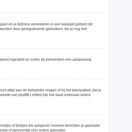
el gaan en je tijdzone veranderen in een bepaald gebied (vb:
orden door geregistreerde gebruikers. Als je nog niet
 verkeerd ingesteld en zullen de beheerders een aanpassing
unt altijd aan de beheerder vragen of hij het talenpakket, dat je
 website van phpBB Limited (de link staat onderaan iedere
erretjes of blokjes die aangeven hoeveel berichten je geplaatst
niek of persoonlijk voor iedere gebruiker.