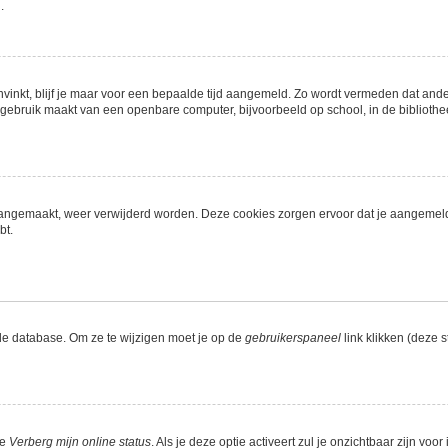
.
nvinkt, blijf je maar voor een bepaalde tijd aangemeld. Zo wordt vermeden dat ande
gebruik maakt van een openbare computer, bijvoorbeeld op school, in de bibliotheek,
n aangemaakt, weer verwijderd worden. Deze cookies zorgen ervoor dat je aangemel
bt.
de database. Om ze te wijzigen moet je op de
gebruikerspaneel
link klikken (deze 
ie
Verberg mijn online status
. Als je deze optie activeert zul je onzichtbaar zijn vo