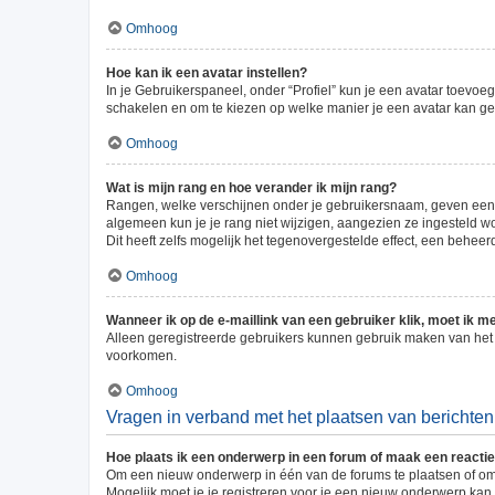
Omhoog
Hoe kan ik een avatar instellen?
In je Gebruikerspaneel, onder “Profiel” kun je een avatar toevoe
schakelen en om te kiezen op welke manier je een avatar kan geb
Omhoog
Wat is mijn rang en hoe verander ik mijn rang?
Rangen, welke verschijnen onder je gebruikersnaam, geven een in
algemeen kun je je rang niet wijzigen, aangezien ze ingesteld 
Dit heeft zelfs mogelijk het tegenovergestelde effect, een behee
Omhoog
Wanneer ik op de e-maillink van een gebruiker klik, moet ik 
Alleen geregistreerde gebruikers kunnen gebruik maken van het 
voorkomen.
Omhoog
Vragen in verband met het plaatsen van berichten
Hoe plaats ik een onderwerp in een forum of maak een reacti
Om een nieuw onderwerp in één van de forums te plaatsen of om
Mogelijk moet je je registreren voor je een nieuw onderwerp kan