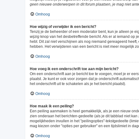
geen nieuwe onderwerpen in dit forum plaatsen, je mag niet ant
Omhoog
Hoe wijzig of verwijder ik een bericht?
Tenzij je de beheerder of een moderator bent, kun je alleen je ei
wijzig
knop van het desbetreffende bericht. Als er al iemand op je 
hebt. Dit zal niet verschijnen als nog niemand gereageerd heeft
hebben. Het verwijderen van een bericht is niet meer mogelijk z
Omhoog
Hoe voeg ik een onderschrift toe aan mijn bericht?
Om een onderschrift aan je bericht toe te voegen, moet je er eers
plaatst. Je kunt er ook voor zorgen dat je onderschrift automatis
het onderschrift uit te schakelen als je het bericht plaatst).
Omhoog
Hoe maak ik een peiling?
Een peiling aanmaken is heel gemakkelijk, als je een nieuw onde
zien onderaan het berichten-gedeelte (als je dit tabblad niet kan 
mogelijkheden invullen in het "peilingopties"-tekstgedeelte (lim
mag kiezen onder "opties per gebruiker" en een tijdslimiet in dag
Omhoog